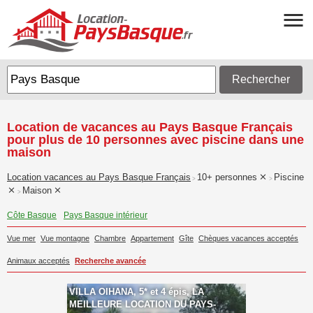
Rechercher
Location de vacances au Pays Basque Français
pour plus de 10 personnes avec piscine dans une
maison
Location vacances au Pays Basque Français
10+ personnes
Piscine
>
>
Maison
>
Côte Basque
Pays Basque intérieur
Vue mer
Vue montagne
Chambre
Appartement
Gîte
Chèques vacances acceptés
Animaux acceptés
Recherche avancée
VILLA OIHANA, 5* et 4 épis, LA
MEILLEURE LOCATION DU PAYS-