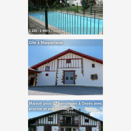
1 225 - 2 900 €
/ semaine
Gîte à Masparraute
Maison pour 12 personnes à Ossès avec
piscine et vue montagne