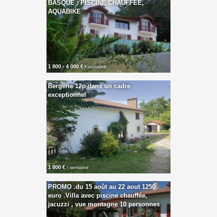
BASQUE : PISCINE CHAUFFEE,
AQUABIKE
1 800 - 4 000 €
/ semaine
Bergerie 12p dans un cadre
exceptionnel
1 800 €
/ semaine
PROMO .du 15 août au 22 aout 1250
euro .Villa avec piscine chauffée,
jacuzzi , vue montagne 10 personnes