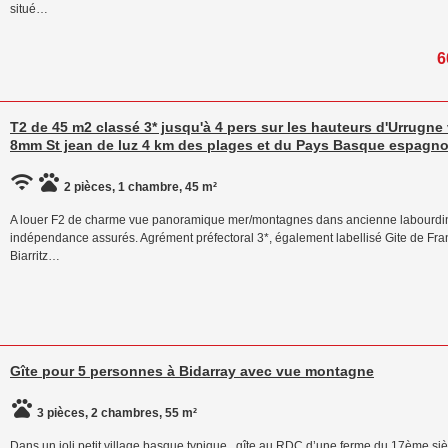
situé…
6
T2 de 45 m2 classé 3* jusqu'à 4 pers sur les hauteurs d'Urrug
8mm St jean de luz 4 km des plages et du Pays Basque espagno
2 pièces, 1 chambre, 45 m²
A louer F2 de charme vue panoramique mer/montagnes dans ancienne labourdine
indépendance assurés. Agrément préfectoral 3*, également labellisé Gite de Fra
Biarritz…
Gîte pour 5 personnes à Bidarray avec vue montagne
3 pièces, 2 chambres, 55 m²
Dans un joli petit village basque typique , gîte au RDC d’une ferme du 17ème si