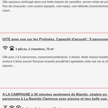
Gîte spacieux aménagé dans une belle maison de caractère, ancien relais de pos
Rez-de-chaussée: coin-cuisine équipée, coin-repas, coin-détente (cheminée/insert
cham…
GITE avec vue sur les Pyrénées. Capacité d'accueil : 5 personne
3 pièces, 2 chambres, 75 m²
Gîte pour 2 à 5 personnes, classement préfectoral :3 étoiles. Belle maison tradit
verdure.Calme assuré.Terrasse et jardin privatif très agréables.Jolie vue sur la
saisons…
A LA CAMPAGNE à 30 minutes seulement de Biarritz, chalets en b
personnes à La Bastide Clairence avec piscine et tres belle vue.