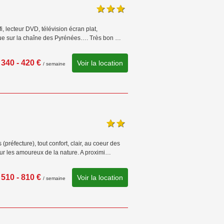
i, lecteur DVD, télévision écran plat,
 vue sur la chaîne des Pyrénées…. Très bon …
340 - 420 €
Voir la location
/ semaine
réfecture), tout confort, clair, au coeur des
ur les amoureux de la nature. A proximi…
510 - 810 €
Voir la location
/ semaine