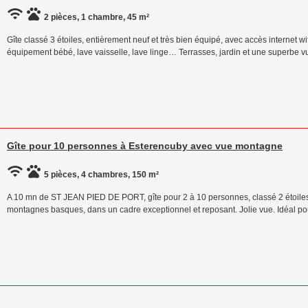
2 pièces, 1 chambre, 45 m²
Gîte classé 3 étoiles, entièrement neuf et très bien équipé, avec accès internet wif
équipement bébé, lave vaisselle, lave linge… Terrasses, jardin et une superbe
Gîte pour 10 personnes à Esterencuby avec vue montagne
5 pièces, 4 chambres, 150 m²
A 10 mn de ST JEAN PIED DE PORT, gîte pour 2 à 10 personnes, classé 2 étoiles (p
montagnes basques, dans un cadre exceptionnel et reposant. Jolie vue. Idéal po