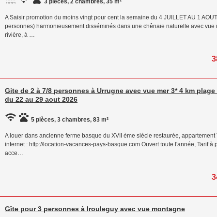
3 pièces, 2 chambres, 35 m²
A Saisir promotion du moins vingt pour cent la semaine du 4 JUILLET AU 1 AOUT 2
personnes) harmonieusement disséminés dans une chênaie naturelle avec vue i
rivière, à …
3
Gite de 2 à 7/8 personnes à Urrugne avec vue mer 3* 4 km plag
du 22 au 29 aout 2026
5 pièces, 3 chambres, 83 m²
A louer dans ancienne ferme basque du XVII ème siècle restaurée, appartement
internet : http://location-vacances-pays-basque.com Ouvert toute l'année, Tarif 
acce…
3
Gîte pour 3 personnes à Irouleguy avec vue montagne