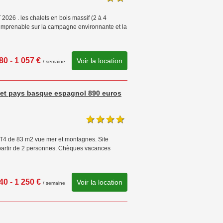
026 . les chalets en bois massif (2 à 4
mprenable sur la campagne environnante et la
80 - 1 057 €
Voir la location
/ semaine
e et pays basque espagnol 890 euros
 T4 de 83 m2 vue mer et montagnes. Site
à partir de 2 personnes. Chèques vacances
40 - 1 250 €
Voir la location
/ semaine