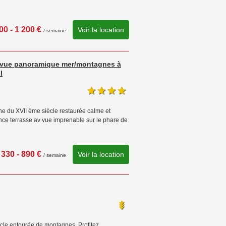
00 - 1 200 €
Voir la location
/ semaine
ne vue panoramique mer/montagnes à
l
 du XVII ème siècle restaurée calme et
nce terrasse av vue imprenable sur le phare de
330 - 890 €
Voir la location
/ semaine
ècle entourée de montagnes. Profitez