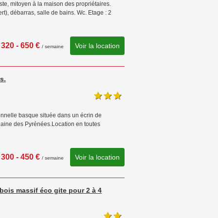
te, mitoyen à la maison des propriétaires.
), débarras, salle de bains. Wc. Etage : 2
320 - 650 €
Voir la location
/ semaine
s.
ionnelle basque située dans un écrin de
 chaine des Pyrénées.Location en toutes
300 - 450 €
Voir la location
/ semaine
ois massif éco gite pour 2 à 4