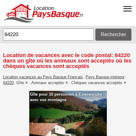
Rechercher
Location de vacances avec le code postal: 64220
dans un gîte où les animaux sont acceptés où les
chèques vacances sont acceptés
Location vacances au Pays Basque Français
Pays Basque intérieur
>
>
64220
Gîte
Animaux acceptés
Chèques vacances acceptés
>
>
>
Gîte pour 10 personnes à Esterencuby
avec vue montagne