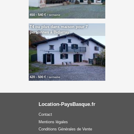
450 - 540 €
/ semaine
T4 ou plus dans maison pour 7
personnes à Bidarray
420 - 500 €
/ semaine
Location-PaysBasque.fr
Contact
Mentions légales
Conditions Générales de Vente