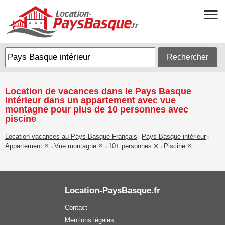
Rechercher
Location de vacances dans le Pays Basque
Intérieur dans un appartement avec vue
montagne pour plus de 10 personnes avec
piscine
Location vacances au Pays Basque Français
Pays Basque intérieur
>
>
Appartement
Vue montagne
10+ personnes
Piscine
>
>
>
Location-PaysBasque.fr
Contact
Mentions légales