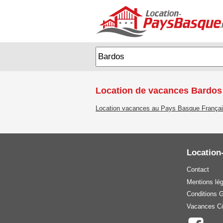
Location de vacances Bardos 
Location vacances au Pays Basque França
Location
Contact
Mentions lé
Conditions 
Vacances Cô