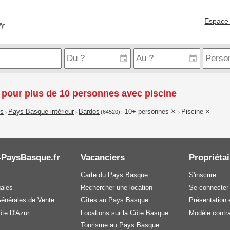
Espace 
pour plus de 10 personnes avec piscine
is
Pays Basque intérieur
Bardos
10+ personnes
Piscine
(64520)
>
>
>
>
-PaysBasque.fr
Vacanciers
Propriétai
Carte du Pays Basque
S'inscrire
gales
Rechercher une location
Se connecter
Générales de Vente
Gîtes au Pays Basque
Présentation e
te D'Azur
Locations sur la Côte Basque
Modèle contra
Tourisme au Pays Basque