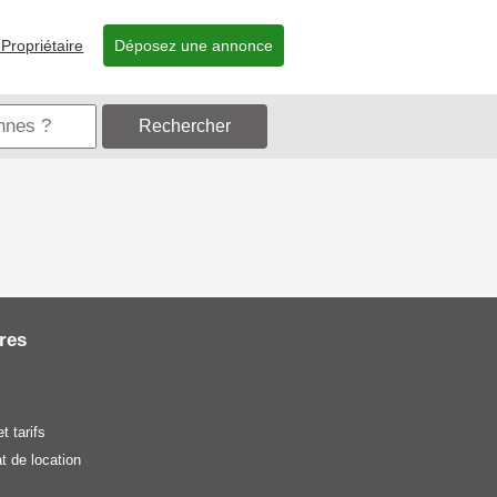
Propriétaire
Déposez une annonce
Rechercher
res
t tarifs
t de location