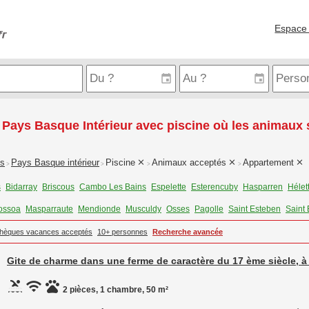
Espace 
 Pays Basque Intérieur avec piscine où les animaux
is
Pays Basque intérieur
Piscine
Animaux acceptés
Appartement
>
>
>
>
s
Bidarray
Briscous
Cambo Les Bains
Espelette
Esterencuby
Hasparren
Hélet
ossoa
Masparraute
Mendionde
Musculdy
Osses
Pagolle
Saint Esteben
Saint 
hèques vacances acceptés
10+ personnes
Recherche avancée
Gite de charme dans une ferme de caractère du 17 ème siècle, à
2 pièces, 1 chambre, 50 m²