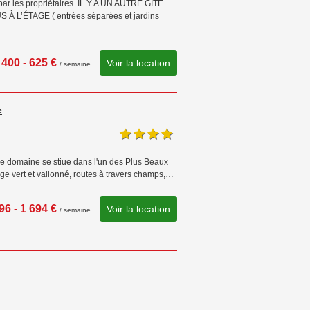
ar les propriétaires. IL Y A UN AUTRE GÎTE
L’ÉTAGE ( entrées séparées et jardins
400 - 625 €
Voir la location
/ semaine
e
Le domaine se stiue dans l'un des Plus Beaux
ge vert et vallonné, routes à travers champs,…
96 - 1 694 €
Voir la location
/ semaine