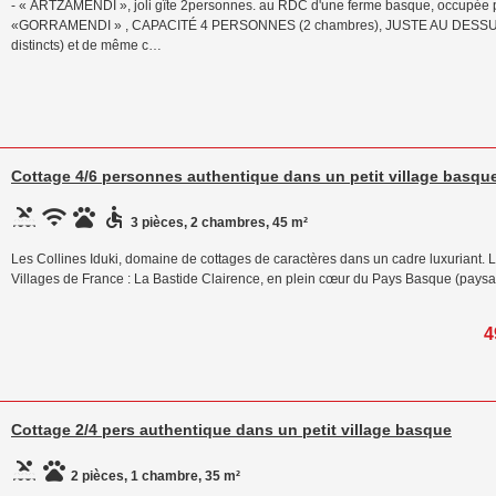
- « ARTZAMENDI », joli gîte 2personnes. au RDC d'une ferme basque, occupée p
«GORRAMENDI » , CAPACITÉ 4 PERSONNES (2 chambres), JUSTE AU DESSUS À 
distincts) et de même c…
Cottage 4/6 personnes authentique dans un petit village basqu
3 pièces, 2 chambres, 45 m²
Les Collines Iduki, domaine de cottages de caractères dans un cadre luxuriant. 
Villages de France : La Bastide Clairence, en plein cœur du Pays Basque (paysa
4
Cottage 2/4 pers authentique dans un petit village basque
2 pièces, 1 chambre, 35 m²