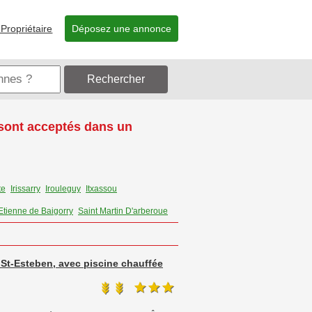
Propriétaire
Déposez une annonce
Rechercher
 sont acceptés dans un
te
Irissarry
Irouleguy
Itxassou
Etienne de Baigorry
Saint Martin D'arberoue
 St-Esteben, avec piscine chauffée