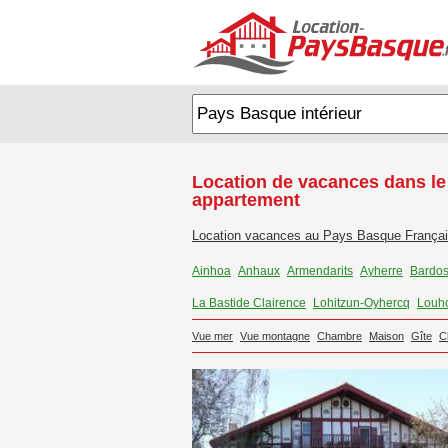
Location de vacances dans le
appartement
Location vacances au Pays Basque França
Ainhoa
Anhaux
Armendarits
Ayherre
Bardo
La Bastide Clairence
Lohitzun-Oyhercq
Louh
Vue mer
Vue montagne
Chambre
Maison
Gîte
C