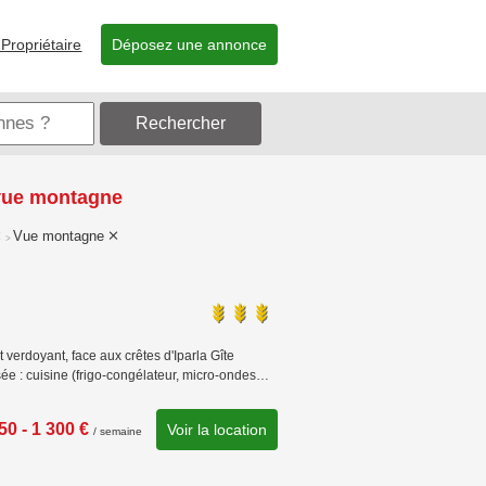
Propriétaire
Déposez une annonce
Rechercher
 vue montagne
Vue montagne
>
 verdoyant, face aux crêtes d'Iparla Gîte
e : cuisine (frigo-congélateur, micro-ondes…
50 - 1 300 €
Voir la location
/ semaine