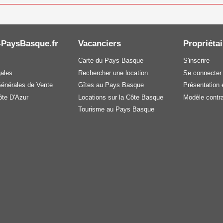
-PaysBasque.fr
Vacanciers
Propriétai
Carte du Pays Basque
S'inscrire
gales
Rechercher une location
Se connecter
Générales de Vente
Gîtes au Pays Basque
Présentation e
te D'Azur
Locations sur la Côte Basque
Modèle contra
Tourisme au Pays Basque