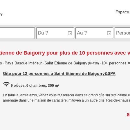
Espace 
tienne de Baigorry pour plus de 10 personnes avec
is
Pays Basque intérieur
Saint Etienne de Baigorry
10+ personnes
(64430)
>
>
>
Gîte pour 12 personnes à Saint Etienne de Baigorry&SPA
9 pièces, 6 chambres, 300 m²
En famille, entre amis, venez vous ressourcer dans ce grand gîte sur site calme et
aménagé dans une maison de caractère, mitoyen à un autre gîte. Rez-de-chaussé
8