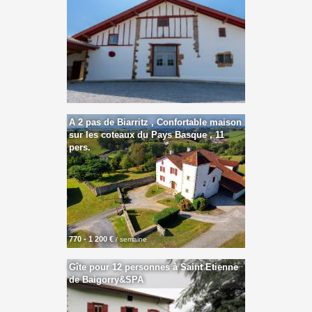
A 2 pas de Biarritz , Confortable maison
sur les coteaux du Pays Basque , 11
pers.
770 - 1 200 €
/ semaine
Gîte pour 12 personnes à Saint Etienne
de Baigorry&SPA