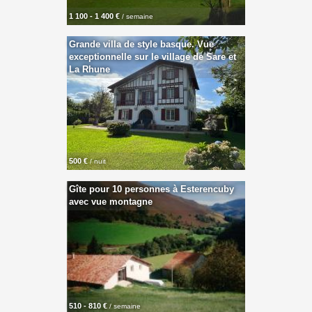
1 100 - 1 400 €
/ semaine
Grande villa de style basque. Vue
exceptionnelle sur le village de Sare et
La Rhune
500 €
/ nuit
Gîte pour 10 personnes à Esterencuby
avec vue montagne
510 - 810 €
/ semaine