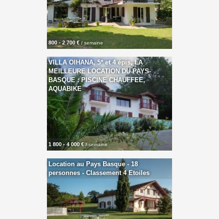
800 - 2 700 €
/ semaine
VILLA OIHANA, 5* et 4 épis, LA
MEILLEURE LOCATION DU PAYS-
BASQUE : PISCINE CHAUFFEE,
AQUABIKE
1 800 - 4 000 €
/ semaine
Location au Pays Basque - 18
personnes - Classement 4 Etoiles