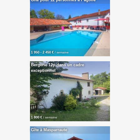
1 950 - 2 450 €
/ semaine
Bergerie 12p dans un cadre
exceptionnel
1 800 €
/ semaine
Gîte à Masparraute