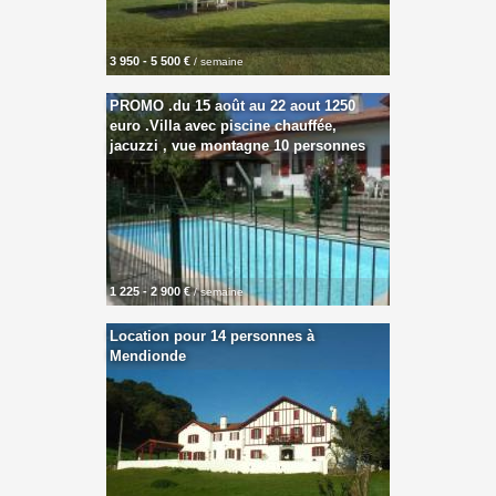
3 950 - 5 500 €
/ semaine
PROMO .du 15 août au 22 aout 1250
euro .Villa avec piscine chauffée,
jacuzzi , vue montagne 10 personnes
1 225 - 2 900 €
/ semaine
Location pour 14 personnes à
Mendionde