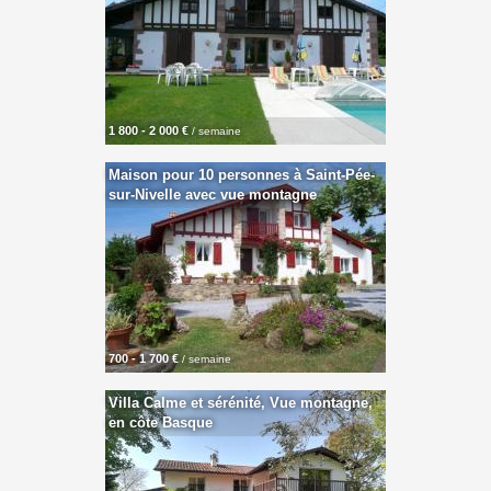
1 800 - 2 000 €
/ semaine
Maison pour 10 personnes à Saint-Pée-
sur-Nivelle avec vue montagne
700 - 1 700 €
/ semaine
Villa Calme et sérénité, Vue montagne,
en côte Basque