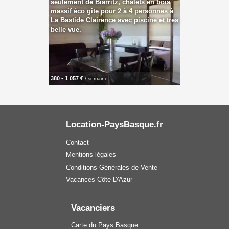
seulement de Biarritz, chalets en bois
massif éco gite pour 2 à 4 personnes à
La Bastide Clairence avec piscine et tres
belle vue.
380 - 1 057 €
/ semaine
Location-PaysBasque.fr
Contact
Mentions légales
Conditions Générales de Vente
Vacances Côte D'Azur
Vacanciers
Carte du Pays Basque