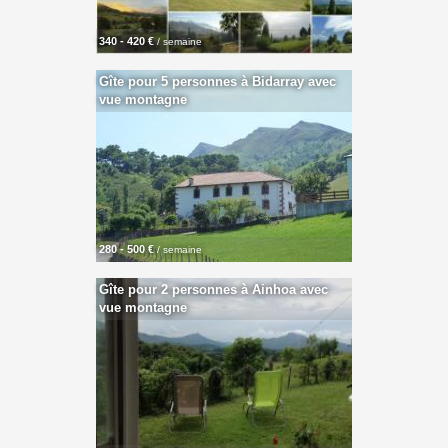
340 - 420 €
/ semaine
Gîte pour 5 personnes à Bidarray avec
vue montagne
280 - 500 €
/ semaine
Gîte pour 2 personnes à Ainhoa avec
vue montagne