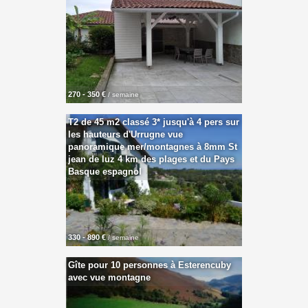
270 - 350 €
/ semaine
T2 de 45 m2 classé 3* jusqu'à 4 pers sur
les hauteurs d'Urrugne vue
panoramique mer/montagnes à 8mm St
jean de luz 4 km des plages et du Pays
Basque espagnol
330 - 890 €
/ semaine
Gîte pour 10 personnes à Esterencuby
avec vue montagne