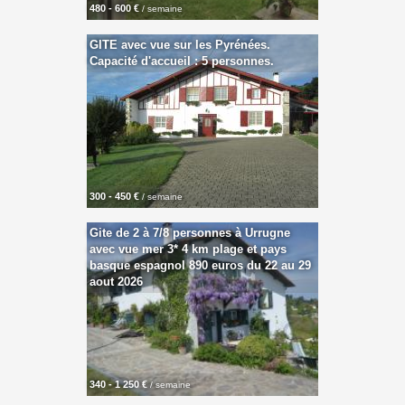
480 - 600 €
/ semaine
GITE avec vue sur les Pyrénées.
Capacité d'accueil : 5 personnes.
300 - 450 €
/ semaine
Gite de 2 à 7/8 personnes à Urrugne
avec vue mer 3* 4 km plage et pays
basque espagnol 890 euros du 22 au 29
aout 2026
340 - 1 250 €
/ semaine