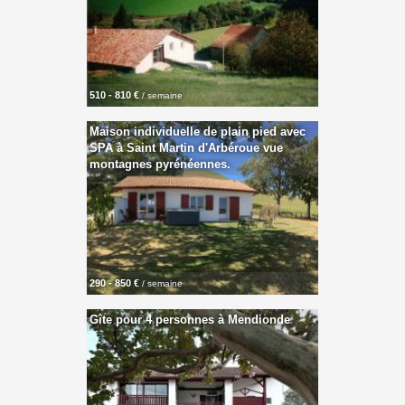
510 - 810 €
/ semaine
Maison individuelle de plain pied avec
SPA à Saint Martin d'Arbéroue vue
montagnes pyrénéennes.
290 - 850 €
/ semaine
Gîte pour 4 personnes à Mendionde