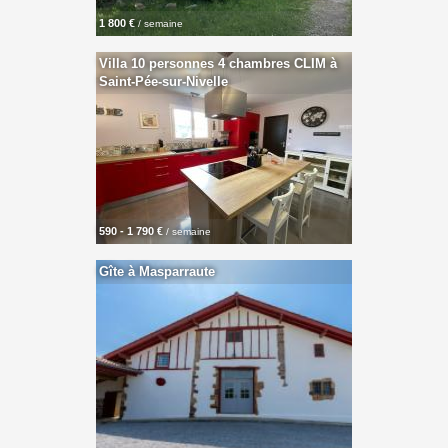
1 800 €
/ semaine
Villa 10 personnes 4 chambres CLIM à
Saint-Pée-sur-Nivelle
590 - 1 790 €
/ semaine
Gîte à Masparraute