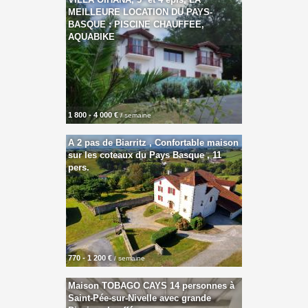
MEILLEURE LOCATION DU PAYS-
BASQUE : PISCINE CHAUFFEE,
AQUABIKE
1 800 - 4 000 €
/ semaine
A 2 pas de Biarritz , Confortable maison
sur les coteaux du Pays Basque , 11
pers.
770 - 1 200 €
/ semaine
Maison TOBAGO CAYS 14 personnes à
Saint-Pée-sur-Nivelle avec grande