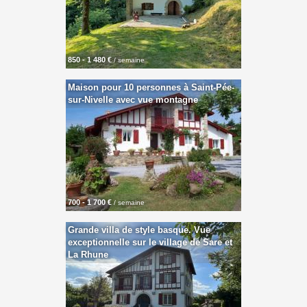
850 - 1 480 €
/ semaine
Maison pour 10 personnes à Saint-Pée-
sur-Nivelle avec vue montagne
700 - 1 700 €
/ semaine
Grande villa de style basque. Vue
exceptionnelle sur le village de Sare et
La Rhune