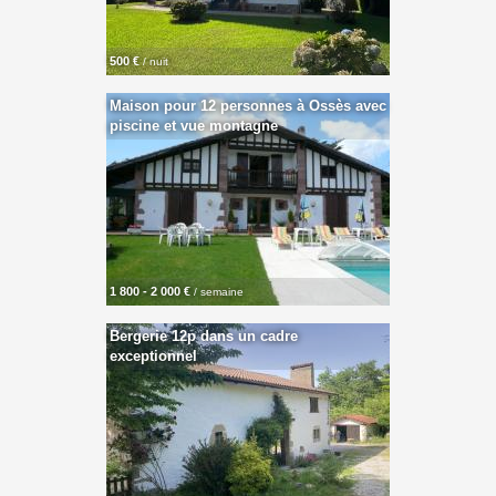
500 €
/ nuit
Maison pour 12 personnes à Ossès avec
piscine et vue montagne
1 800 - 2 000 €
/ semaine
Bergerie 12p dans un cadre
exceptionnel