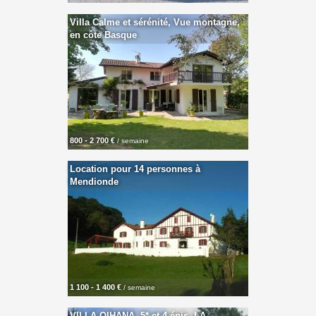
Villa Calme et sérénité, Vue montagne,
en côte Basque
800 - 2 700 €
/ semaine
Location pour 14 personnes à
Mendionde
1 100 - 1 400 €
/ semaine
VILLA OIHANA, 5* et 4 épis, LA