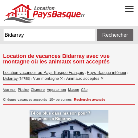
Rechercher
Location de vacances Bidarray avec vue
montagne où les animaux sont acceptés
Location vacances au Pays Basque Français
Pays Basque intérieur
>
>
Bidarray
Vue montagne
Animaux acceptés
(64780)
>
>
Vue mer
Piscine
Chambre
Appartement
Maison
Gîte
Chèques vacances acceptés
10+ personnes
Recherche avancée
T4 ou plus dans maison pour 7
personnes à Bidarray