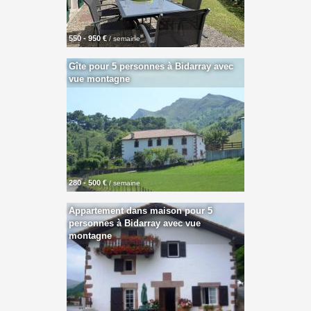
550 - 950 €
/ semaine
Gîte pour 5 personnes à Bidarray avec
vue montagne
280 - 500 €
/ semaine
Appartement dans maison pour 5
personnes à Bidarray avec vue
montagne