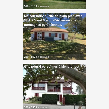
510 - 810 €
/ semaine
Maison individuelle de plain pied avec
SPA à Saint Martin d'Arbéroue vue
montagnes pyrénéennes.
290 - 850 €
/ semaine
Gîte pour 4 personnes à Mendionde
320 - 650 €
/ semaine