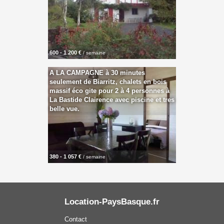
600 - 1 200 €
/ semaine
A LA CAMPAGNE à 30 minutes
seulement de Biarritz, chalets en bois
massif éco gite pour 2 à 4 personnes à
La Bastide Clairence avec piscine et tres
belle vue.
380 - 1 057 €
/ semaine
Location-PaysBasque.fr
Contact