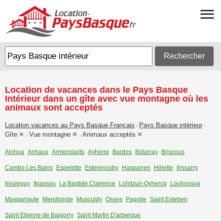
Rechercher
Location de vacances dans le Pays Basque
Intérieur dans un gîte avec vue montagne où les
animaux sont acceptés
Location vacances au Pays Basque Français
Pays Basque intérieur
>
>
Gîte
Vue montagne
Animaux acceptés
>
>
Ainhoa
Anhaux
Armendarits
Ayherre
Bardos
Bidarray
Briscous
Cambo Les Bains
Espelette
Esterencuby
Hasparren
Hélette
Irissarry
Irouleguy
Itxassou
La Bastide Clairence
Lohitzun-Oyhercq
Louhossoa
Masparraute
Mendionde
Musculdy
Osses
Pagolle
Saint Esteben
Saint Etienne de Baigorry
Saint Martin D'arberoue