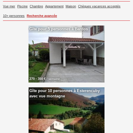
Vue mer
Piscine
Chambre
Appartement
Maison
Chèques vacances acceptés
10+ personnes
Recherche avancée
Gîte pour 5 personnes à Bardos
270 - 350 €
/ semaine
Gîte pour 10 personnes à Esterencuby
avec vue montagne