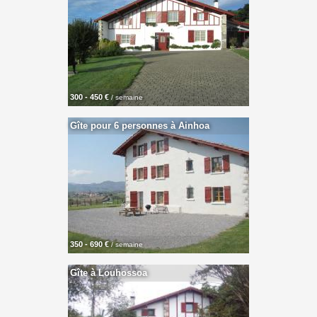
300 - 450 €
/ semaine
Gîte pour 6 personnes à Ainhoa
350 - 690 €
/ semaine
Gîte à Louhossoa