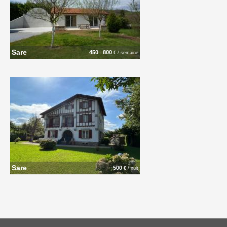
Sare
450
800
-
€
/ semaine
Sare
500
€
/ nuit