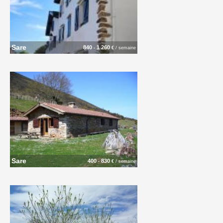
Sare
840
1 260
-
€
/ semaine
Sare
400
830
-
€
/ semaine