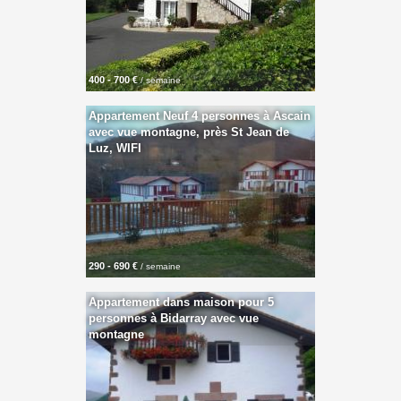
400 - 700 €
/ semaine
Appartement Neuf 4 personnes à Ascain
avec vue montagne, près St Jean de
Luz, WIFI
290 - 690 €
/ semaine
Appartement dans maison pour 5
personnes à Bidarray avec vue
montagne