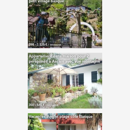
petit village basque
398 - 1 225 €
/ semaine
Appartement dans maison pour 2
personnes à Ascain avec vue montagne
350 - 540 €
/ semaine
Vacances Anglet plage côte Basque