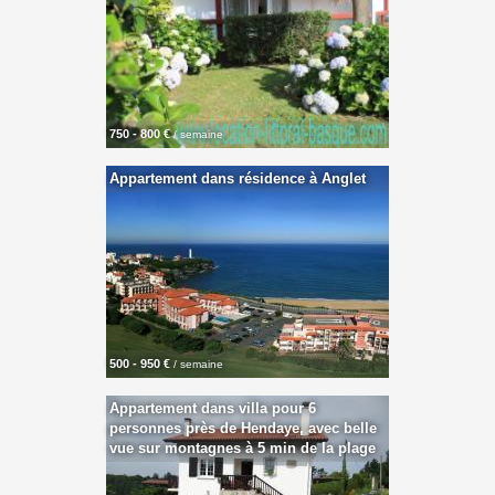
750 - 800 €
/ semaine
Appartement dans résidence à Anglet
500 - 950 €
/ semaine
Appartement dans villa pour 6
personnes près de Hendaye, avec belle
vue sur montagnes à 5 min de la plage