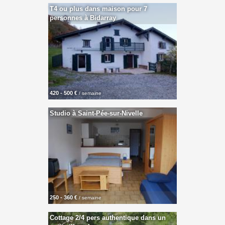
T4 ou plus dans maison pour 7
personnes à Bidarray
420 - 500 €
/ semaine
Studio à Saint-Pée-sur-Nivelle
250 - 360 €
/ semaine
Cottage 2/4 pers authentique dans un