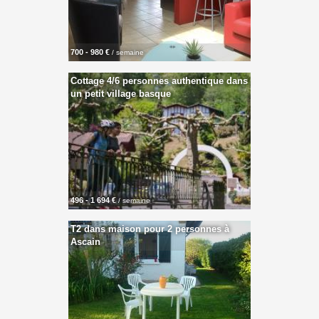
700 - 980 €
/ semaine
Cottage 4/6 personnes authentique dans
un petit village basque
496 - 1 694 €
/ semaine
T2 dans maison pour 2 personnes à
Ascain