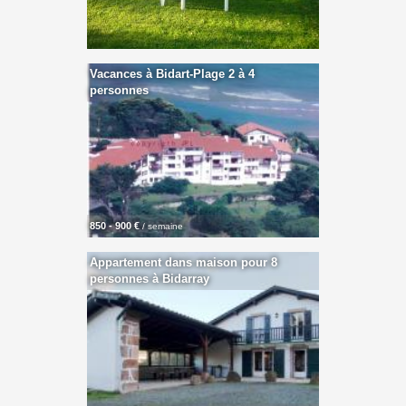
Vacances à Bidart-Plage 2 à 4
personnes
850 - 900 €
/ semaine
Appartement dans maison pour 8
personnes à Bidarray