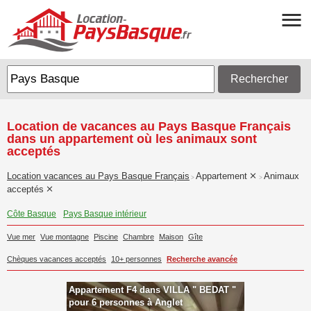
Rechercher
Location de vacances au Pays Basque Français
dans un appartement où les animaux sont
acceptés
Location vacances au Pays Basque Français
Appartement
Animaux
>
>
acceptés
Côte Basque
Pays Basque intérieur
Vue mer
Vue montagne
Piscine
Chambre
Maison
Gîte
Chèques vacances acceptés
10+ personnes
Recherche avancée
Appartement F4 dans VILLA " BEDAT "
pour 6 personnes à Anglet