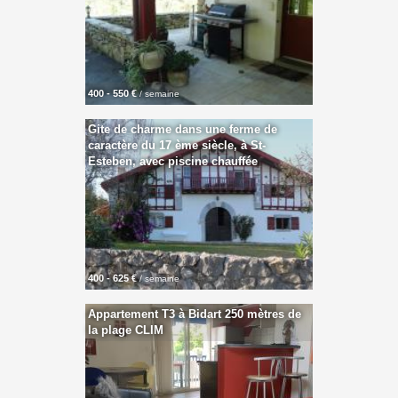
400 - 550 €
/ semaine
Gite de charme dans une ferme de
caractère du 17 ème siècle, à St-
Esteben, avec piscine chauffée
400 - 625 €
/ semaine
Appartement T3 à Bidart 250 mètres de
la plage CLIM